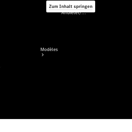
Zum Inhalt springen
Anbieter/Datenschutz
Anbieter/Datenschutz
Modèles
Tous les modèles
Nouveaux modèles
Modèles électriques
Modèles hybrides rechargeables