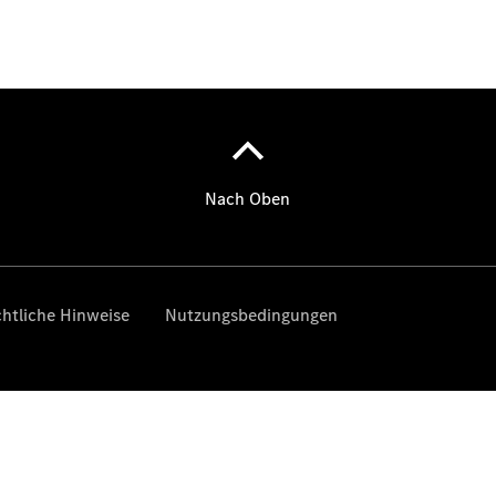
Berline
Tous les
Berlines
CLA
Électrique
CLA
Classe C
Berline
Classe
C
Électrique
Berline
EQE
Électrique
Berline
EQS
Électrique
Berline